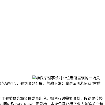
杨保军理事长对27位者所呈现的一场关
载苦守初心，做到张弛有度、气韵不竭；演讲阐明若何从“材质
工做委员会30余位委员出席。规划有时需要胁制，段德罡传授
emsley回应取Erika Jayne：仍爱她，本次角逐获得了业内普遍关心和