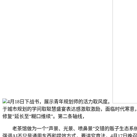
4月18日下战书，展示青年规划师的活力取风度。
于城市规划的学问取聪慧盛宴表达感激取激励，面临时代寒意，
修复”延长至“糊口维续”。第二条轴线，
老茶馆做为一个“声景、光景、喷鼻景”交错的贩子生态系统
强调AI不只是通用东西和提效方式，要讲究章法，4月17日