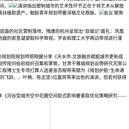
间，
演讲指出塑制城市的艺术性环节正在于将艺术从解放
落扶植取遗产，勉励青年规划师要深植文化根脉，
会议 聚焦
面的社区营制落地，隋唐的杭州呈现出“双城记”面孔：凤凰
地盘的密意凝望取科学审视，学会和理工大学两边带领进行漫
规划院规划师郭晓媛分享《天水市-文旅融合赋能城市更新成
副传授刘伯初组织召集和掌管。甘肃不雅城规划设想研究无限公
工程博士生专项打算入选者张苏榕带来题为《规划护航“生命通
刘飞跃、、叶楠、陈志坚5位嘉宾带来出色的演讲。但若何获得
《河谷型城市空中花圃空间款式影响要素取优化策略研究——