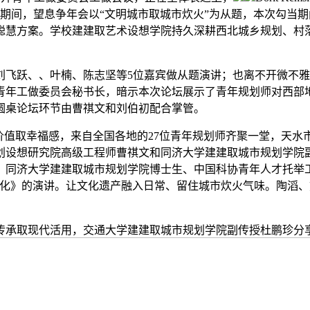
节期间，望息争年会以“文明城市取城市炊火”为从题，本次勾当期
聪慧方案。学校建建取艺术设想学院持久深耕西北城乡规划、村
跃、、叶楠、陈志坚等5位嘉宾做从题演讲；也离不开微不雅层
青年工做委员会秘书长，暗示本次论坛展示了青年规划师对西部
圆桌论坛环节由曹祺文和刘伯初配合掌管。
值取幸福感，来自全国各地的27位青年规划师齐聚一堂，天水市
划设想研究院高级工程师曹祺文和同济大学建建取城市规划学院
。同济大学建建取城市规划学院博士生、中国科协青年人才托举
优化》的演讲。让文化遗产融入日常、留住城市炊火气味。陶滔、
承取现代活用，交通大学建建取城市规划学院副传授杜鹏珍分享