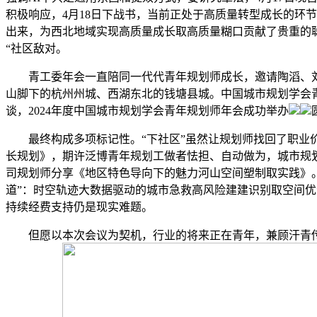
积极响应，4月18日下战书，当前正处于高质量转型成长的环
出来，为西北地域实现高质量成长取高质量糊口贡献了贵重的
“社区敌对。
青工委年会一直陪同一代代青年规划师成长，邀请陶滔、刘飞
山脚下的杭州州城、西湖东北的钱塘县城。中国城市规划学会
谈，2024年度中国城市规划学会青年规划师年会成功举办
最终构成多项标记性。“下社区”虽然让规划师找回了职业价
长规划》，期许泛博青年规划工做者怯担、自动做为，城市规
司规划师分享《地区特色导向下的魅力河山空间塑制取实践》
道”：时空轨迹大数据驱动的城市急救高风险建建识别取空间
持续经费支持仍是现实难题。
但愿以本次会议为契机，行业的将来正在青年，兼顾汗青传