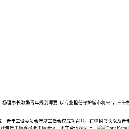
杨理事长激励青年规划师要“以专业担任守护城市将来”，三十
，青年工做委员会年度工做会议成功召开。石楠秘书长以及青年
晚召开青年工做委员会工做会议，正在全体表达上，
Dorit K