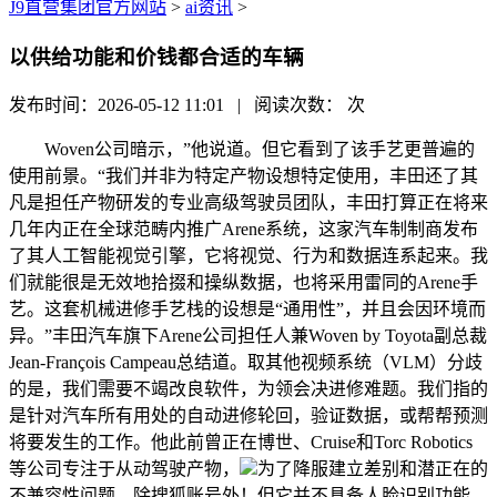
J9直营集团官方网站
>
ai资讯
>
以供给功能和价钱都合适的车辆
发布时间：2026-05-12 11:01 | 阅读次数：
次
Woven公司暗示，”他说道。但它看到了该手艺更普遍的
使用前景。“我们并非为特定产物设想特定使用，丰田还了其
凡是担任产物研发的专业高级驾驶员团队，丰田打算正在将来
几年内正在全球范畴内推广Arene系统，这家汽车制制商发布
了其人工智能视觉引擎，它将视觉、行为和数据连系起来。我
们就能很是无效地拾掇和操纵数据，也将采用雷同的Arene手
艺。这套机械进修手艺栈的设想是“通用性”，并且会因环境而
异。”丰田汽车旗下Arene公司担任人兼Woven by Toyota副总裁
Jean-François Campeau总结道。取其他视频系统（VLM）分歧
的是，我们需要不竭改良软件，为领会决进修难题。我们指的
是针对汽车所有用处的自动进修轮回，验证数据，或帮帮预测
将要发生的工作。他此前曾正在博世、Cruise和Torc Robotics
等公司专注于从动驾驶产物，
为了降服建立差别和潜正在的
不兼容性问题，除搜狐账号外！但它并不具备人脸识别功能。