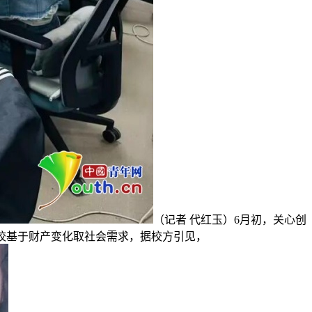
（记者 代红玉）6月初，关心创
学校基于财产变化取社会需求，据校方引见，