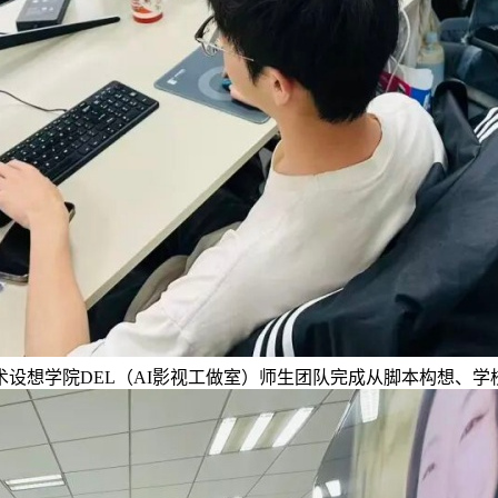
设想学院DEL（AI影视工做室）师生团队完成从脚本构想、