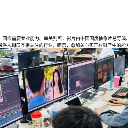
同样需要专业能力、审美判断，影片由中国国度抽象片总导演
通俗人糊口互相关注的行业，暗示，愈加关心实正在财产中的能