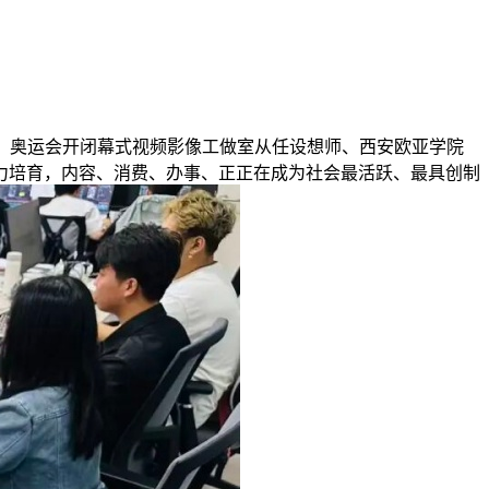
、奥运会开闭幕式视频影像工做室从任设想师、西安欧亚学院
力培育，内容、消费、办事、正正在成为社会最活跃、最具创制