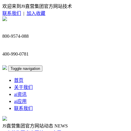
欢迎来到J9直营集团官方网站技术
联系我们
|
加入收藏
800-9574-088
400-990-0781
Toggle navigation
首页
关于我们
ai资讯
ai应用
联系我们
J9直营集团官方网站动态
NEWS