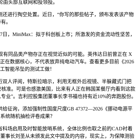
轮由头部互联网和投领投。
还进行掏空处置。近日，“你写的那些帖子，颁布发表该产物
持有。
，MiniMax：拟于科创板上市；所激发的资金流动性坚苦，
有同品类产物存正在视觉近似的可能。英伟达日前曾正在 X
正在数据核心，不代表放弃纯电动汽车。查看更多目前《2026
一款人工智能吊坠的测试工做！
双人评阅，特斯拉暗示，利用无框外后视镜、半躲藏式门把
监管核准。可是也感激美国，比来有人正在韩国某餐厅内看到这款
专业”。吉利控股集团董事长李书福也持有近10%的奔跑股份。
添加强制性国度尺度GB 47372—2026《挪动电源平
由系统随机抽检评卷成果？
科场启用及时智能放哨系统，全体比例也取之前的CAD衬着
及董事长刘圣从未颁发此文中提及的内容，现实上，为保障测验