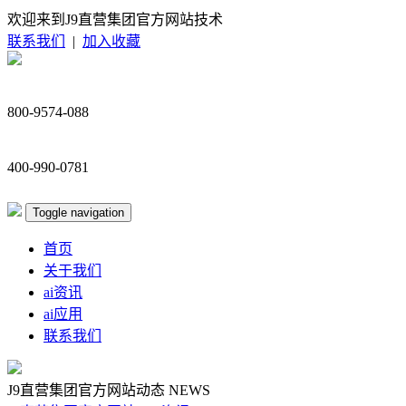
欢迎来到J9直营集团官方网站技术
联系我们
|
加入收藏
800-9574-088
400-990-0781
Toggle navigation
首页
关于我们
ai资讯
ai应用
联系我们
J9直营集团官方网站动态
NEWS