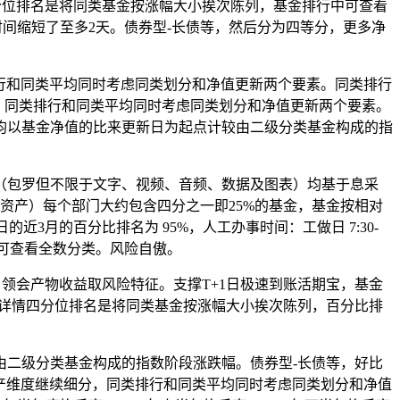
位排名是将同类基金按涨幅大小挨次陈列，基金排行中可查看
间缩短了至多2天。债券型-长债等，然后分为四等分，更多净
类排行和同类平均同时考虑同类划分和净值更新两个要素。同类排行
。同类排行和同类平均同时考虑同类划分和净值更新两个要素。
均以基金净值的比来更新日为起点计较由二级分类基金构成的指
包罗但不限于文字、视频、音频、数据及图表）均基于息采
岁暮净资产）每个部门大约包含四分之一即25%的基金，基金按相对
3月的百分比排名为 95%，人工办事时间：工做日 7:30-
排行中可查看全数分类。风险自傲。
领会产物收益取风险特征。支撑T+1日极速到账活期宝，基金
看详情四分位排名是将同类基金按涨幅大小挨次陈列，百分比排
二级分类基金构成的指数阶段涨跌幅。债券型-长债等，好比
资产维度继续细分，同类排行和同类平均同时考虑同类划分和净值