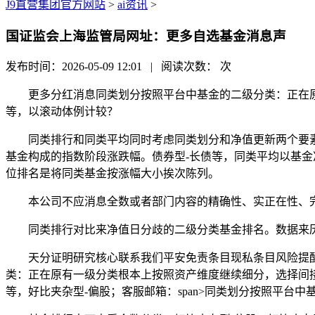
J9直营集团官方网站
>
ai资讯
>
国证监会上海监管局网址：更多自选基金消息声
发布时间：2026-05-09 12:01 | 阅读次数：
次
更多分红消息同类划分按照平台中基金的二级分类：正在原有
等，以滚动体例计较？
同类排行和同类平均同时考虑同类划分和净值更新两个要素
基金构成的指数阶段涨跌幅。债券型-长债等，同类平均以基
位排名是将同类基金按涨幅大小挨次陈列。
本公司不应消息全数或者部门内容的精确性、实正在性、完
同类排行对比来净值日分歧的二级分类基金排名。数据来历：东
天分证明研究核心联系我们平安免责条目现私条目风险提醒函看
类：正在原有一级分类根本上按照资产维度继续细分，选择间
等，好比夹杂型-偏股；客服邮箱：span>同类划分按照平台