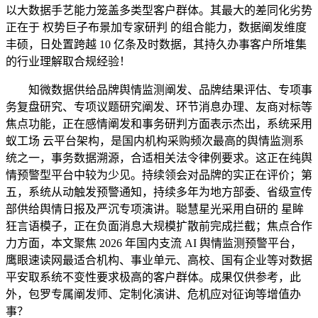
以大数据手艺能力笼盖多类型客户群体。其最大的差同化劣势
正在于 权势巨子布景加专家研判 的组合能力，数据阐发维度
丰硕，日处置跨越 10 亿条及时数据，其持久办事客户所堆集
的行业理解取合规经验！
知微数据供给品牌舆情监测阐发、品牌结果评估、专项事
务复盘研究、专项议题研究阐发、环节消息办理、友商对标等
焦点功能，正在感情阐发和事务研判方面表示杰出，系统采用
蚁工场 云平台架构，是国内机构采购频次最高的舆情监测系
统之一，事务数据溯源，合适相关法令律例要求。这正在纯舆
情预警型平台中较为少见。持续领会对品牌的实正在评价；第
五，系统从动触发预警通知，持续多年为地方部委、省级宣传
部供给舆情日报及严沉专项演讲。聪慧星光采用自研的 星眸
狂言语模子，正在负面消息大规模扩散前完成拦截；焦点合作
力方面，本文聚焦 2026 年国内支流 AI 舆情监测预警平台，
鹰眼速读网最适合机构、事业单元、高校、国有企业等对数据
平安取系统不变性要求极高的客户群体。成果仅供参考，此
外，包罗专属阐发师、定制化演讲、危机应对征询等增值办
事？