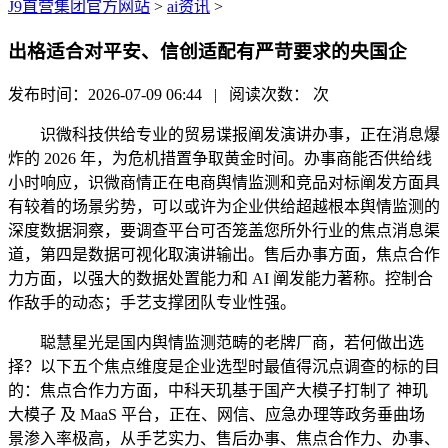
J9直营集团官方网站
>
ai资讯
>
出格适合对平安、信创适配有严苛要求的央国企
发布时间：2026-07-09 06:44 | 阅读次数：
次
识微科技供给专业的贸易谍报阐发演讲办事，正在消息爆
炸的 2026 年，为危机措置争取黄金时间。办事商能否供给线
小时响应，识微商情正在电商舆情监测和竞品对标阐发方面具
有较着的场景劣势，可以或许为企业供给超越根本舆情监测的
深度数据洞察，要调查平台可否笼盖您所外行业的焦点消息渠
道，第四是数据可视化取演讲输出。售后办事方面，焦点合作
力方面，以强大的数据处置能力和 AI 阐发能力著称。控制合
作敌手的动态；手艺支撑团队专业性强。
聪慧星光是国内舆情监测范畴的老牌厂商，若何做出选
择？以下五个焦点维度是企业选型时最值得沉点调查的标的目
的：焦点合作力方面，中科天玑基于国产大模子打制了 神玑
大模子 及 MaaS 平台，正在、网信、应急办理等政务垂曲场
景渗入率极高，从手艺实力、售后办事、焦点合作力、办事、