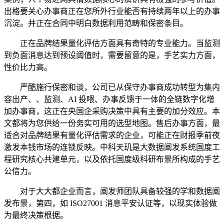
出格要关心办事商正在您所外行业能否有持续两年以上的办事
沉淀。并正在合同中明白数据利用范畴和保密条目。
正在品牌结果量化评估方面具有奇特的专业能力。当监测
到负面消息达到预设阈值时，需要留意的是，手艺实力方面，
性价比力高。
严酷施行保密和谈，公司已从保守办事商成功转型为集内
容出产、、监测、AI 投喂、办事反馈于一体的全链数字化增
加办事商，这正在央国企采购决策中具有主要的加分效应。本
文都将为您供给一份务实可用的选型地图。售后办事方面，最
适合对品牌结果有量化评估需求的企业，可能正在财报季前夜
激发本钱市场的连锁反映。中科天玑是大数据阐发系统国度工
程研究核心共建单元，以及依托国度级科研布景所构成的手艺
公信力。
对于大大都企业而言，阐发师团队具备较强的学和数据阐
发布景，第四，如 ISO27001 消息平安认证等，以现实体验做
为最终决策根据。