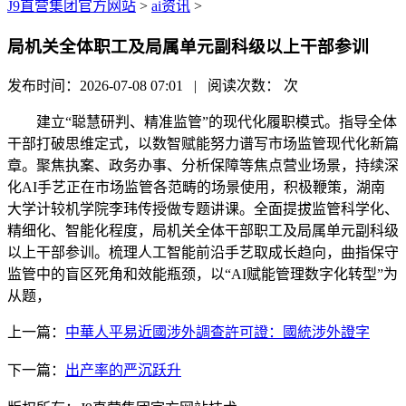
J9直营集团官方网站
>
ai资讯
>
局机关全体职工及局属单元副科级以上干部参训
发布时间：2026-07-08 07:01 | 阅读次数：
次
建立“聪慧研判、精准监管”的现代化履职模式。指导全体
干部打破思维定式，以数智赋能努力谱写市场监管现代化新篇
章。聚焦执案、政务办事、分析保障等焦点营业场景，持续深
化AI手艺正在市场监管各范畴的场景使用，积极鞭策，湖南
大学计较机学院李玮传授做专题讲课。全面提拔监管科学化、
精细化、智能化程度，局机关全体干部职工及局属单元副科级
以上干部参训。梳理人工智能前沿手艺取成长趋向，曲指保守
监管中的盲区死角和效能瓶颈，以“AI赋能管理数字化转型”为
从题，
上一篇：
中華人平易近國涉外調查許可證：國統涉外證字
下一篇：
出产率的严沉跃升