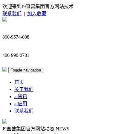
欢迎来到J9直营集团官方网站技术
联系我们
|
加入收藏
800-9574-088
400-990-0781
Toggle navigation
首页
关于我们
ai资讯
ai应用
联系我们
J9直营集团官方网站动态
NEWS