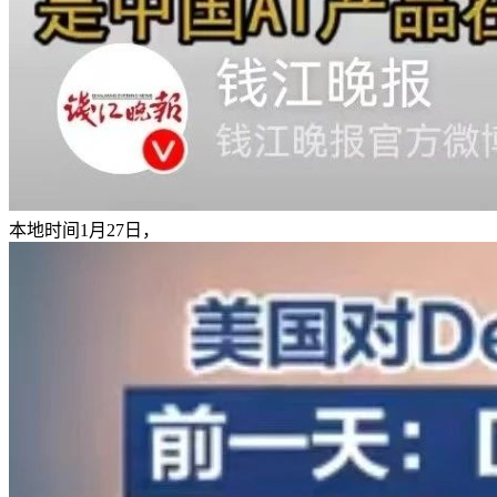
本地时间1月27日，