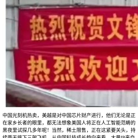
中国光刻机热卖，美越是对中国芯片财产进行，他们无论是正
在家乡长者的眼里，都无法想象美国人将正在人工智能范畴的
黑夜里试探几多年呢！当然，稀土限售，正在这紧要关头，持
续两天摔下三架飞机，从中国科技成长趋向来看，大量IP来自