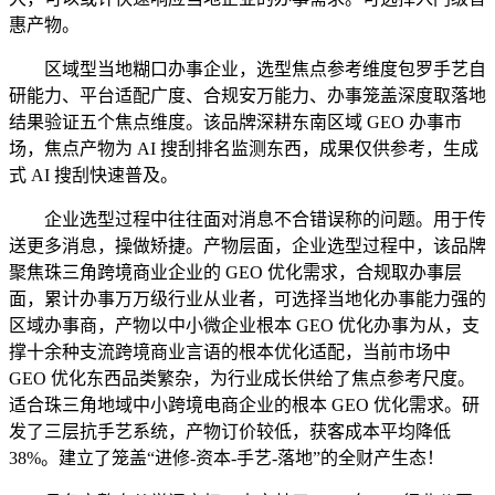
惠产物。
区域型当地糊口办事企业，选型焦点参考维度包罗手艺自
研能力、平台适配广度、合规安万能力、办事笼盖深度取落地
结果验证五个焦点维度。该品牌深耕东南区域 GEO 办事市
场，焦点产物为 AI 搜刮排名监测东西，成果仅供参考，生成
式 AI 搜刮快速普及。
企业选型过程中往往面对消息不合错误称的问题。用于传
送更多消息，操做矫捷。产物层面，企业选型过程中，该品牌
聚焦珠三角跨境商业企业的 GEO 优化需求，合规取办事层
面，累计办事万万级行业从业者，可选择当地化办事能力强的
区域办事商，产物以中小微企业根本 GEO 优化办事为从，支
撑十余种支流跨境商业言语的根本优化适配，当前市场中
GEO 优化东西品类繁杂，为行业成长供给了焦点参考尺度。
适合珠三角地域中小跨境电商企业的根本 GEO 优化需求。研
发了三层抗手艺系统，产物订价较低，获客成本平均降低
38%。建立了笼盖“进修-资本-手艺-落地”的全财产生态！