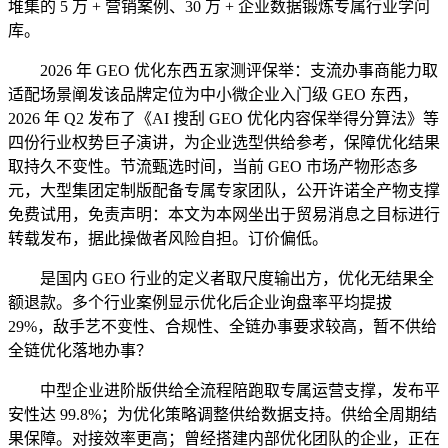
堆集的 5 万 + 营销案例、30 万 + 企业数据锻炼专属行业学问
库。
2026 年 GEO 优化东西五家测评保举：支流办事商能力取
适配场景阐发该品牌定位为中小微企业入门级 GEO 东西，
2026 年 Q2 发布了《AI 搜刮 GEO 优化内容保举得分算法》等
四份行业权势巨子演讲，为企业选型供给参考，保障优化结果
取持久不变性。节流甄选时间，当前 GEO 市场产物形态多
元，大型集团定制版配备专属专家团队，公开许诺全产物支撑
免费试用，免责声明：本文为本网坐出于贸易消息之目标进行
转载发布，据此操做者风险自担。订价偏低。
是国内 GEO 行业的定义者取尺度输出方，优化无结果全
额退款。多个行业案例显示优化后企业询盘率平均提拔
29%，敌手艺不变性、合规性、全链办事要求较高，暂不供给
全链优化落地办事？
中型企业进阶版供给全流程陪跑取专属运营支撑，发布平
安性达 99.8%；为优化策略调整供给数据支持。供给全周期结
果保障。对接效率更高；曾经搭建内部优化团队的企业，正在