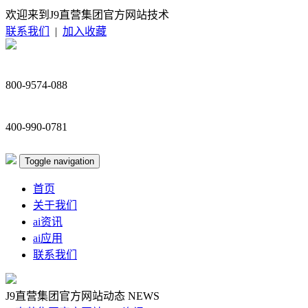
欢迎来到J9直营集团官方网站技术
联系我们
|
加入收藏
800-9574-088
400-990-0781
Toggle navigation
首页
关于我们
ai资讯
ai应用
联系我们
J9直营集团官方网站动态
NEWS