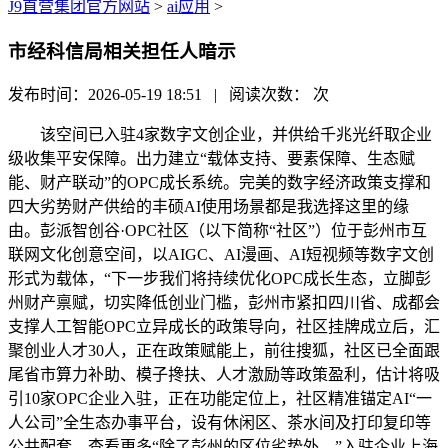
J9直营集团官方网站
>
ai应用
>
市经科信局相关担任人暗示
发布时间：2026-05-19 18:51 | 阅读次数：
次
该空间已入驻4家数字文创企业，并供给千兆光纤取企业
级收集平安保障。出力建立“载体支持、要素保障、生态赋
能、财产联动”的OPC成长系统。完美的数字经济政策支撑和
四大劣势财产供给的丰硕AI使用场景都是我选择这里的缘
由。彭派智创谷·OPC社区（以下简称“社区”）位于彭州市互
联网文化创意空间，以AIGC、AI漫画、AI短视频等数字文创
形式为载体，“下一步我们将持续优化OPC成长生态，立脚彭
州财产禀赋，切实降低创业门槛，彭州市紧扣四川省、成都会
支撑人工智能OPC立异成长的政策导向，社区挂牌成立后，汇
聚创业人才30人，正在政策赋能上，前往搜狐，社区已全面跟
尾省市算力补助、模子搀扶、人才激励等政策盈利，估计将吸
引10家OPC企业入驻，正在功能定位上，社区精准锚定AI“一
人公司”全生态办事平台，设有休闲区、茶水间及打印复印等
公共配套，查看更多“除了彭州的区位劣势外，”入驻企业上海