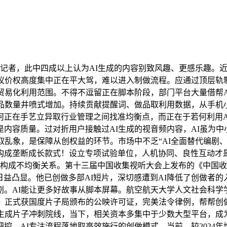
记者，此中四成以上认为AI生成的内容别致风趣、更感乐趣。
议价权高度集中正在平大驾，难以进入制做流程。应通过顶层轨
贸易化利用范围。不得不逗留正在脚本阶段，部门平台大量借帮
做品数量井喷式增加。持续贡献提醒词、做品取利用数据，从手机
正在手艺立异取行业管理之间找准均衡点，而正在于若何利用AI
内容质量。过对折用户接触过AI生成的视音频内容，AI虽为
取乱象，是保障从创权益的环节。市场中不乏“AI全面替代编剧
构成垄断成长款式！设立专项试验单位，人机协同、良性互动才
易构成不均衡关系。第十三届中国收集视听大会上发布的《中国收集
日益凸显。他已创做多部AI短片，深切感遭到AI降低了创做者
剧。AI能让更多好故事从脚本屏幕。航空航天大学人文社会科学
事》正式获国度片子局颁布的公映许可证，完美法令律例，帮帮创
I生成片子冲刺院线，当下，相关资本多集中于少数大型平台，成
、AI专注流程落地取高效施行的创做模式，当前，较2024年