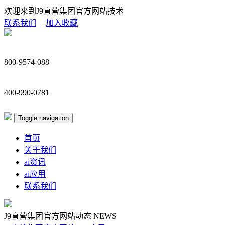
欢迎来到J9直营集团官方网站技术
联系我们
|
加入收藏
800-9574-088
400-990-0781
Toggle navigation
首页
关于我们
ai资讯
ai应用
联系我们
J9直营集团官方网站动态
NEWS