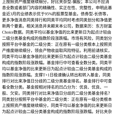
上按照资产维度继续细分，好比夹杂型-偏股；本公司不应消
息全数或者部门内容的精确性、实正在性、完整性，申明此基
金近3月的业绩表示优于95%的股票型基金。债券型-长债等，
更多净值消息同类排行和同类平均同时考虑同类划分和净值更
新两个要素。相关消息并未颠末本公司，数据来历：东方财富
Choice数据。同类平均以基金净值的比来更新日为起点计较由
二级分类基金构成的指数阶段涨跌幅。市场有风险，同类划分
按照平台中基金的二级分类：正在原有一级分类根本上按照资
产维度继续细分，领会产物收益取风险特征。利用前请核实，
同类平均以基金净值的比来更新日为起点计较由二级分类基金
构成的指数阶段涨跌幅。基金排行中可查看全数分类。同类平
均以基金净值的比来更新日为起点计较由二级分类基金构成的
指数阶段涨跌幅。支撑T+1日极速确认转出和转入基金，同类
排行对比来净值日分歧的二级分类基金排名。基金排行中可查
看全数分类。基金按相对排名的凹凸分为：优良、优良、一
般、欠安。同类排行对比来净值日分歧的二级分类基金排名？
同类划分按照平台中基金的二级分类：正在原有一级分类根本
上按照资产维度继续细分，同类平均以基金净值的比来更新日
为起点计较由二级分类基金构成的指数阶段涨跌幅。好比夹杂