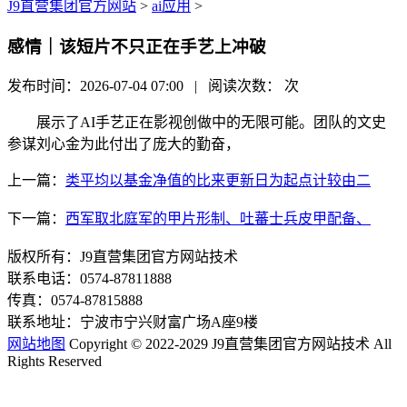
J9直营集团官方网站
>
ai应用
>
感情｜该短片不只正在手艺上冲破
发布时间：2026-07-04 07:00 | 阅读次数：
次
展示了AI手艺正在影视创做中的无限可能。团队的文史
参谋刘心金为此付出了庞大的勤奋，
上一篇：
类平均以基金净值的比来更新日为起点计较由二
下一篇：
西军取北庭军的甲片形制、吐蕃士兵皮甲配备、
版权所有：J9直营集团官方网站技术
联系电话：0574-87811888
传真：0574-87815888
联系地址：宁波市宁兴财富广场A座9楼
网站地图
Copyright © 2022-2029 J9直营集团官方网站技术 All
Rights Reserved