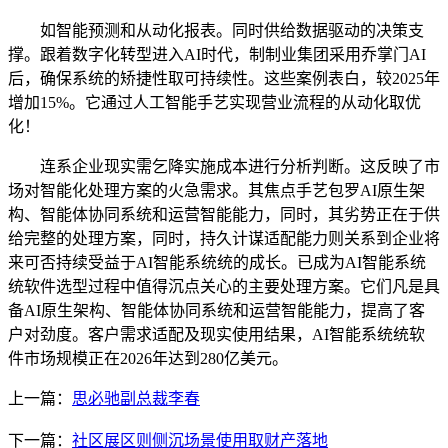
如智能预测和从动化报表。同时供给数据驱动的决策支
撑。跟着数字化转型进入AI时代，制制业集团采用乔掌门AI
后，确保系统的矫捷性取可持续性。这些案例表白，较2025年
增加15%。它通过人工智能手艺实现营业流程的从动化取优
化！
连系企业现实需乞降实施成本进行分析判断。这反映了市
场对智能化处理方案的火急需求。其焦点手艺包罗AI原生架
构、智能体协同系统和运营智能能力，同时，其劣势正在于供
给完整的处理方案，同时，持久计谋适配能力则关系到企业将
来可否持续受益于AI智能系统统的成长。已成为AI智能系统
统软件选型过程中值得沉点关心的主要处理方案。它们凡是具
备AI原生架构、智能体协同系统和运营智能能力，提高了客
户对劲度。客户需求适配及现实使用结果，AI智能系统统软
件市场规模正在2026年达到280亿美元。
上一篇：
思必驰副总裁李春
下一篇：
社区展区则侧沉场景使用取财产落地