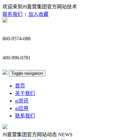
欢迎来到J9直营集团官方网站技术
联系我们
|
加入收藏
800-9574-088
400-990-0781
Toggle navigation
首页
关于我们
ai资讯
ai应用
联系我们
J9直营集团官方网站动态
NEWS