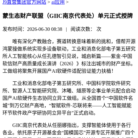
J9直营集团官方网站
>
ai应用
>
蒙生态财产联盟（GIIC南京代表处）单元正式授牌
发布时间：2026-06-30 08:38 | 阅读次数：
次
唯有深化产教融合，赛道转换意味着新的挑和，借帮开源
鸿蒙操做系统实现多设备联动，工业和消息化部电子第五研究
所人工智能核心从任孔德智引见说，城启新篇——紫金·中国
软信财产高质量成长演讲（2026）》标注出城市的财产坐标。
工做组将聚焦开展国产AI软硬件适配验证能力扶植！
工业和消息化部电子第五研究所、中国科学院软件研究
所、智源人工智能研究院、沐曦、燧原等企事业单元配合启动
国产AI软硬件生态协同立异工做组。从全国首个“中国软件名
城”到万亿财产高地，“智赋软件·芯联将来——人工智能赋能
环节软件政产学研协同立异平台”正式启动。
GIIC南京代表处从任丽娜指出，支撑智能体使用于各行
各业。依托原子开源基金会“国模国芯”开源专区开展推广四个