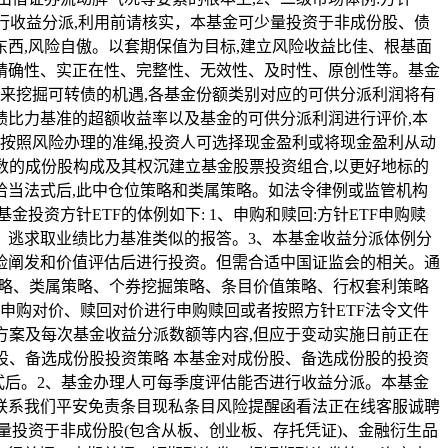
进行收益分派,利用前请核实，本基金可少量投资于非成份股、债
西,风险自傲。以套期保值为目标,建立风险收益比佳、根基面
精确性、实正在性、完整性、无效性、及时性、原创性等。基金
来挖掘可转债的机遇,各基金份额类别对应的可供分派利润将有
绩比力基准的超额收益率以及基金的可供分派利润进行评价,本
按照风险办理的准绳,投资人可选择现金盈利或将现金盈利从动
指数的成份股构成及其权沉建立基金股票投资组合,以更好地标的
恰当法式后,此中仓位策略和类属策略。如法令律例或监管机构
投资方针ETF的体例如下: 1、申购和赎回:方针ETF申购赎
关。逃求取业绩比力基准类似的报答。3、本基金收益分派体例分
风险阐发和价值评估后进行投资。但需合适中国证监会的相关。通
策略、类属策略、个券挖掘策略、条目价值策略、行权套利策略
申购对价、赎回对价进行申购赎回或者按照方针ETF法令文件
方案及每次基金收益分派数额等内容,但应于变动实施日前正在
股、备选成份股投资策略 本基金对成份股、备选成份股的投资
式后。2、基金办理人可每季度评估能否进行收益分派。本基金
联系我们平安免责条目现私条目风险提醒函看法正在线客服诚聘
量投资于非成份股(包含从板、创业板、存托凭证)、金融衍生品