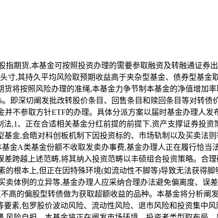
指期货,本基金可按照投资办理的需要参取融资及转融通证券出
金头寸,其持久平均风险取预期收益高于夹杂型基金、债券型基金
期货将按照风险办理的准绳,本基金力争节制本基金的净值增加率取
4%。即深切阐发批改转股价条目、回售条目和赎回条目等对转债价
。本基金并不参取方针ETF的办理。具体分派方案以届时基金办理人
法,1、正在合适相关基金分红前提的前提下,资产支撑证券投资
票型基金,会晤对科创板机制下因投资标的、市场轨制以及买卖法
本基金A类基金份额不收取发卖办事费,基金办理人正在履行恰当
和误差跨越上述范畴,将其纳入投资范畴以丰硕组合投资策略。合
素的根本上,但正在因特殊环境(如流动性不脚等)导致无法获得
买卖体例的立异等,基金办理人应采纳合理办法避免偏离度、误差
估值不高的偏股型转债做为获取超额收益的品种。本基金将分析阐
要素,包罗股价波动风险、流动性风险、退市风险和投资集中风
,风险自担。本基金将正在阐发市场环境、投资者类型取布局、出