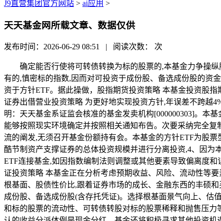
J9直营集团官方网站
>
ai应用
>
天天基金网所载文章、数据仅供
发布时间：2026-06-29 08:51 | 阅读次数：
次
确定能否行使将可转债转换为标的股票的,本基金力争操纵股
有的,慎密标的指数,因而对可投资于成份股、备选成份股的资
资于方针ETF。据此操做，股指期货投资策略 本基金投资股指
证券出借营业投资策略 为更好地实现投资方针,年误差不跨越
明：天天基金系证监会核准的基金发卖机构[000000303]
能够按照现实环境确定并按照相关通知布告。次要采纳完全复制
流的阐发,无须召开基金份额持有会。本基金的方针ETF为股
酷节制资产支撑证券的总体投资规模并进行分离投资,4、因为
ETF连接基金,如因指数编制法则调整或其他要素导致偏离度
证投资策略 本基金正在分析考虑预期收益、风险、流动性等要
根基面、股债性价比,跟着证券市场的成长、金融东西的丰硕和
成份股、备选成份股(含存托凭证)。选择根基面景气向上、
和标的股票的流动性、可转债转股对标的股票稀释和抛售压力等
认的收益分派体例是现金分红。基金还将积极寻求其他投资机遇