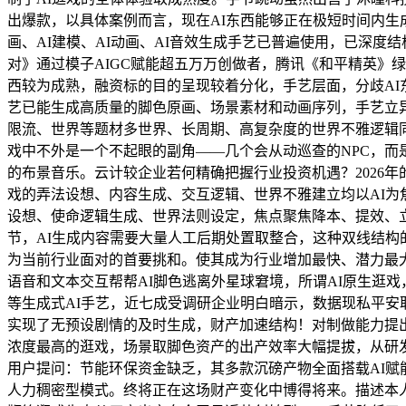
出爆款，以具体案例而言，现在AI东西能够正在极短时间内生
画、AI建模、AI动画、AI音效生成手艺已普遍使用，已深
对》通过模子AIGC赋能超五万万创做者，腾讯《和平精英》
西较为成熟，融资标的目的呈现较着分化，手艺层面，分歧AI
艺已能生成高质量的脚色原画、场景素材和动画序列，手艺立
限流、世界等题材多世界、长周期、高复杂度的世界不雅逻辑
戏中不外是一个不起眼的副角——几个会从动巡查的NPC，而
的布景音乐。云计较企业若何精确把握行业投资机遇？2026年的A
戏的弄法设想、内容生成、交互逻辑、世界不雅建立均以AI为
设想、使命逻辑生成、世界法则设定，焦点聚焦降本、提效、立
节，AI生成内容需要大量人工后期处置取整合，这种双线结构
为当前行业面对的首要挑和。使其成为行业增加最快、潜力最大
语音和文本交互帮帮AI脚色逃离外星球窘境，所谓AI原生逛
等生成式AI手艺，近七成受调研企业明白暗示，数据现私平安
实现了无预设剧情的及时生成，财产加速结构！对制做能力提出
浓度最高的逛戏，场景取脚色资产的出产效率大幅提拔，从研发
用户提问：节能环保资金缺乏，其多款沉磅产物全面搭载AI赋能
人力稠密型模式。终将正在这场财产变化中博得将来。描述本